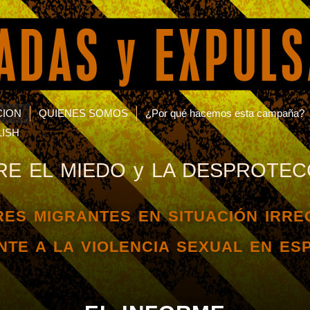
CION
QUIENES SOMOS
¿Por qué hacemos esta campaña?
ISH
RE EL MIEDO y LA DESPROTEC
ES MIGRANTES EN SITUACIÓN IRR
NTE A LA VIOLENCIA SEXUAL EN ES